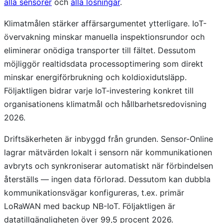
alla sensorer
och
alla lösningar
.
Klimatmålen stärker affärsargumentet ytterligare. IoT-
övervakning minskar manuella inspektionsrundor och
eliminerar onödiga transporter till fältet. Dessutom
möjliggör realtidsdata processoptimering som direkt
minskar energiförbrukning och koldioxidutsläpp.
Följaktligen bidrar varje IoT-investering konkret till
organisationens klimatmål och hållbarhetsredovisning
2026.
Driftsäkerheten är inbyggd från grunden. Sensor-Online
lagrar mätvärden lokalt i sensorn när kommunikationen
avbryts och synkroniserar automatiskt när förbindelsen
återställs — ingen data förlorad. Dessutom kan dubbla
kommunikationsvägar konfigureras, t.ex. primär
LoRaWAN med backup NB-IoT. Följaktligen är
datatillgängligheten över 99,5 procent 2026.