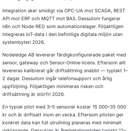
Integration sker smidigt via OPC-UA mot SCADA, REST
API mot ERP och MQTT mot BAS. Dessutom fungerar
n8n och Node-RED som automationslager. Följaktligen
integreras IoT-data i den befintliga digitala miljön utan
systembyten 2026.
Nodeledge AB levererar färdigkonfigurerade paket med
sensor, gateway och Sensor-Online-licens. Eftersom allt
levereras kalibrerat går driftsättning snabbt — typiskt 1–
2 dagar. Dessutom ingår telefonsupport och årlig
uppföljning. Följaktligen minimeras risken och
driftsättning är störfri 2026.
En typisk pilot med 3–5 sensorer kostar 15 000–35 000
kr och är driftsatt inom en vecka. Eftersom piloten ger
konkret data kan full utrullning planeras med minimalt
risktagande. Dessutom är återbetalingstiden typiskt 12–