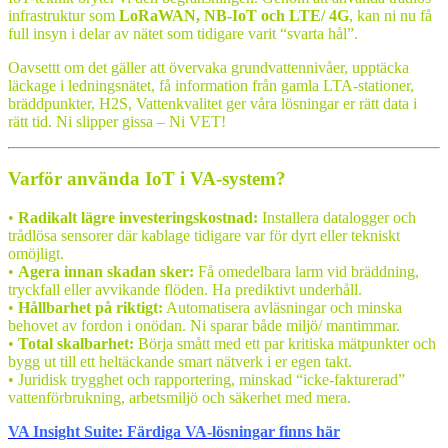
infrastruktur som
LoRaWAN, NB-IoT och LTE/ 4G
, kan ni nu få
full insyn i delar av nätet som tidigare varit “svarta hål”.
Oavsettt om det gäller att övervaka grundvattennivåer, upptäcka
läckage i ledningsnätet, få information från gamla LTA-stationer,
bräddpunkter, H2S, Vattenkvalitet ger våra lösningar er rätt data i
rätt tid. Ni slipper gissa – Ni VET!
Varför använda IoT i VA-system?
•
Radikalt lägre investeringskostnad:
Installera datalogger och
trådlösa sensorer där kablage tidigare var för dyrt eller tekniskt
omöjligt.
•
Agera innan skadan sker:
Få omedelbara larm vid bräddning,
tryckfall eller avvikande flöden. Ha prediktivt underhåll.
•
Hållbarhet på riktigt:
Automatisera avläsningar och minska
behovet av fordon i onödan. Ni sparar både miljö/ mantimmar.
•
Total skalbarhet:
Börja smått med ett par kritiska mätpunkter och
bygg ut till ett heltäckande smart nätverk i er egen takt.
• Juridisk trygghet och rapportering, minskad “icke-fakturerad”
vattenförbrukning, arbetsmiljö och säkerhet med mera.
VA Insight Suite: Färdiga VA-lösningar finns här