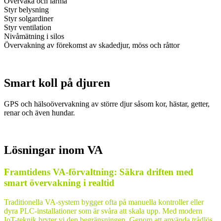
Övervaka och larma
Styr belysning
Styr solgardiner
Styr ventilation
Nivåmätning i silos
Övervakning av förekomst av skadedjur, möss och råttor
Smart koll på djuren
GPS och hälsoövervakning av större djur såsom kor, hästar, getter,
renar och även hundar.
Lösningar inom VA
Framtidens VA-förvaltning: Säkra driften med
smart övervakning i realtid
Traditionella VA-system bygger ofta på manuella kontroller eller
dyra PLC-installationer som är svåra att skala upp. Med modern
IoT-teknik bryter vi den begränsningen. Genom att använda trådlös