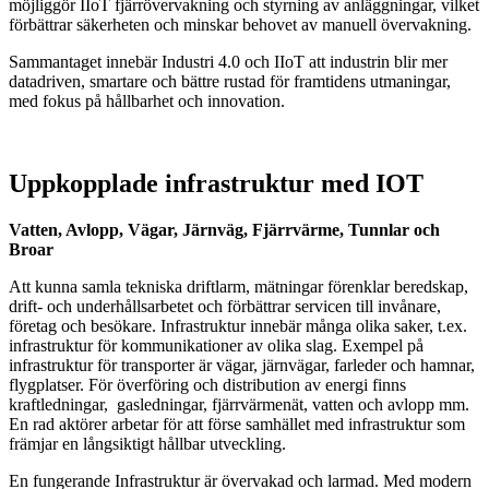
möjliggör IIoT fjärrövervakning och styrning av anläggningar, vilket
förbättrar säkerheten och minskar behovet av manuell övervakning.
Sammantaget innebär Industri 4.0 och IIoT att industrin blir mer
datadriven, smartare och bättre rustad för framtidens utmaningar,
med fokus på hållbarhet och innovation.
Uppkopplade infrastruktur med IOT
Vatten, Avlopp, Vägar, Järnväg, Fjärrvärme, Tunnlar och
Broar
Att kunna samla tekniska driftlarm, mätningar förenklar beredskap,
drift- och underhållsarbetet och förbättrar servicen till invånare,
företag och besökare. Infrastruktur innebär många olika saker, t.ex.
infrastruktur för kommunikationer av olika slag. Exempel på
infrastruktur för transporter är vägar, järnvägar, farleder och hamnar,
flygplatser. För överföring och distribution av energi finns
kraftledningar, gasledningar, fjärrvärmenät, vatten och avlopp mm.
En rad aktörer arbetar för att förse samhället med infrastruktur som
främjar en långsiktigt hållbar utveckling.
En fungerande Infrastruktur är övervakad och larmad. Med modern