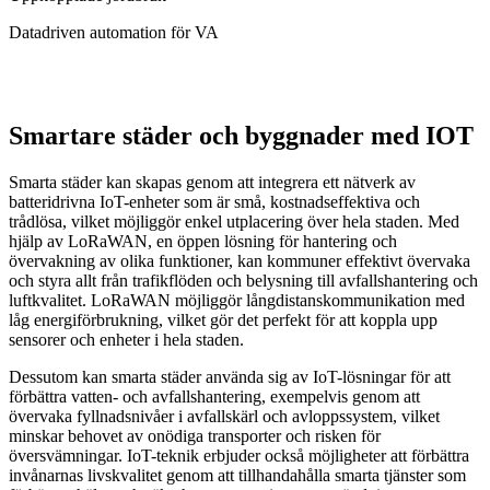
Datadriven automation för VA
Smartare städer och byggnader med IOT
Smarta städer kan skapas genom att integrera ett nätverk av
batteridrivna IoT-enheter som är små, kostnadseffektiva och
trådlösa, vilket möjliggör enkel utplacering över hela staden. Med
hjälp av LoRaWAN, en öppen lösning för hantering och
övervakning av olika funktioner, kan kommuner effektivt övervaka
och styra allt från trafikflöden och belysning till avfallshantering och
luftkvalitet. LoRaWAN möjliggör långdistanskommunikation med
låg energiförbrukning, vilket gör det perfekt för att koppla upp
sensorer och enheter i hela staden.
Dessutom kan smarta städer använda sig av IoT-lösningar för att
förbättra vatten- och avfallshantering, exempelvis genom att
övervaka fyllnadsnivåer i avfallskärl och avloppssystem, vilket
minskar behovet av onödiga transporter och risken för
översvämningar. IoT-teknik erbjuder också möjligheter att förbättra
invånarnas livskvalitet genom att tillhandahålla smarta tjänster som