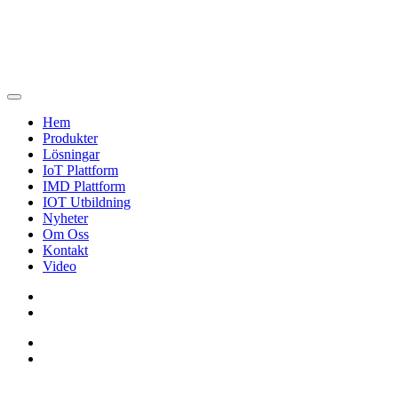
Hem
Produkter
Lösningar
IoT Plattform
IMD Plattform
IOT Utbildning
Nyheter
Om Oss
Kontakt
Video