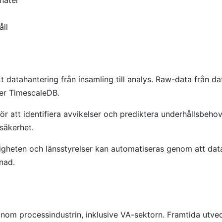
åll
datahantering från insamling till analys. Raw-data från da
ler TimescaleDB.
ör att identifiera avvikelser och prediktera underhållsbeho
säkerhet.
gheten och länsstyrelser kan automatiseras genom att data
nad.
 inom processindustrin, inklusive VA-sektorn. Framtida ut