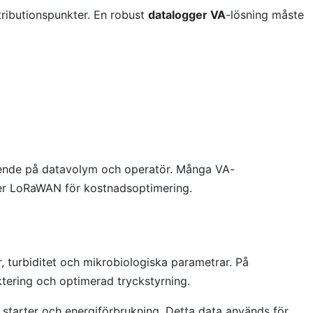
ributionspunkter. En robust
datalogger VA
-lösning måste
oende på datavolym och operatör. Många VA-
der LoRaWAN för kostnadsoptimering.
, turbiditet och mikrobiologiska parametrar. På
ktering och optimerad tryckstyrning.
l starter och energiförbrukning. Detta data används för