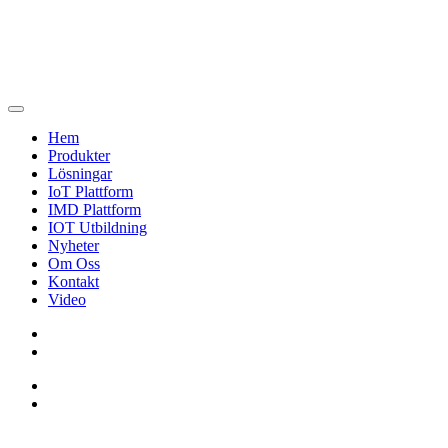
Hem
Produkter
Lösningar
IoT Plattform
IMD Plattform
IOT Utbildning
Nyheter
Om Oss
Kontakt
Video