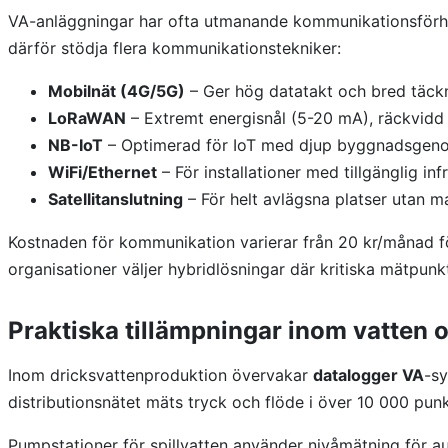
VA-anläggningar har ofta utmanande kommunikationsförhå
därför stödja flera kommunikationstekniker:
Mobilnät (4G/5G)
– Ger hög datatakt och bred täck
LoRaWAN
– Extremt energisnål (5-20 mA), räckvidd 2
NB-IoT
– Optimerad för IoT med djup byggnadsgeno
WiFi/Ethernet
– För installationer med tillgänglig in
Satellitanslutning
– För helt avlägsna platser utan m
Kostnaden för kommunikation varierar från 20 kr/månad 
organisationer väljer hybridlösningar där kritiska mätp
Praktiska tillämpningar inom vatten 
Inom dricksvattenproduktion övervakar
datalogger VA
-sy
distributionsnätet mäts tryck och flöde i över 10 000 pu
Pumpstationer för spillvatten använder nivåmätning för aut