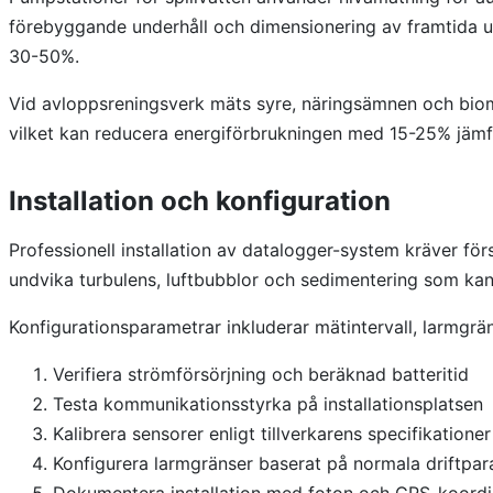
förebyggande underhåll och dimensionering av framtida u
30-50%.
Vid avloppsreningsverk mäts syre, näringsämnen och bioma
vilket kan reducera energiförbrukningen med 15-25% jämf
Installation och konfiguration
Professionell installation av datalogger-system kräver f
undvika turbulens, luftbubblor och sedimentering som ka
Konfigurationsparametrar inkluderar mätintervall, larmgräns
Verifiera strömförsörjning och beräknad batteritid
Testa kommunikationsstyrka på installationsplatsen
Kalibrera sensorer enligt tillverkarens specifikationer
Konfigurera larmgränser baserat på normala driftpa
Dokumentera installation med foton och GPS-koordi