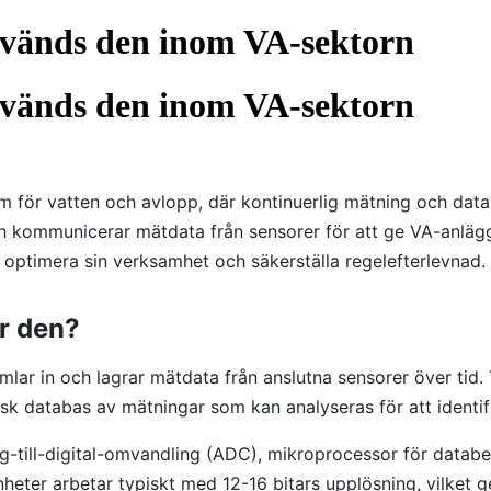
nvänds den inom VA-sektorn
nvänds den inom VA-sektorn
 för vatten och avlopp, där kontinuerlig mätning och datar
och kommunicerar mätdata från sensorer för att ge VA-anläg
 optimera sin verksamhet och säkerställa regelefterlevnad.
r den?
ar in och lagrar mätdata från anslutna sensorer över tid. T
sk databas av mätningar som kan analyseras för att identifi
till-digital-omvandling (ADC), mikroprocessor för databeh
heter arbetar typiskt med 12-16 bitars upplösning, vilket