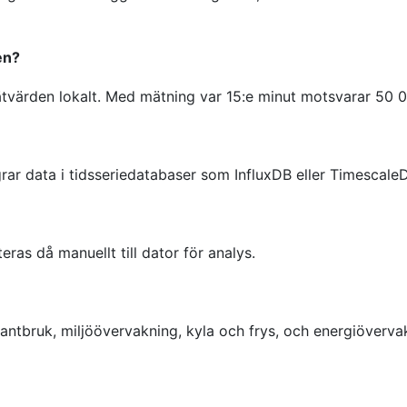
en?
värden lokalt. Med mätning var 15:e minut motsvarar 50 00
rar data i tidsseriedatabaser som InfluxDB eller TimescaleD
eras då manuellt till dator för analys.
, lantbruk, miljöövervakning, kyla och frys, och energiöver