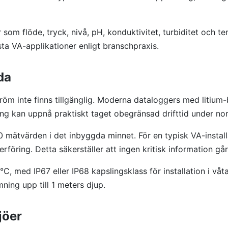
som flöde, tryck, nivå, pH, konduktivitet, turbiditet och t
esta VA-applikationer enligt branschpraxis.
da
tström inte finns tillgänglig. Moderna dataloggers med litiu
ng kan uppnå praktiskt taget obegränsad drifttid under nor
 mätvärden i det inbyggda minnet. För en typisk VA-instal
erföring. Detta säkerställer att ingen kritisk information g
5°C, med IP67 eller IP68 kapslingsklass för installation i v
ing upp till 1 meters djup.
jöer