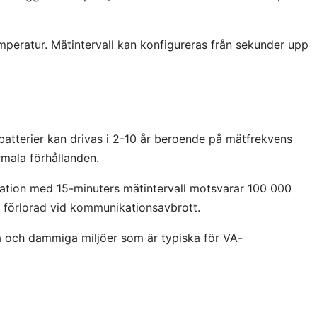
emperatur. Mätintervall kan konfigureras från sekunder upp
m-batterier kan drivas i 2-10 år beroende på mätfrekvens
mala förhållanden.
lation med 15-minuters mätintervall motsvarar 100 000
år förlorad vid kommunikationsavbrott.
åta och dammiga miljöer som är typiska för VA-