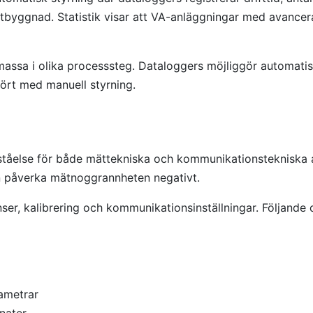
tbyggnad. Statistik visar att VA-anläggningar med avancer
ssa i olika processsteg. Dataloggers möjliggör automatisk 
ört med manuell styrning.
örståelse för både mättekniska och kommunikationstekniska 
n påverka mätnoggrannheten negativt.
er, kalibrering och kommunikationsinställningar. Följande ch
rametrar
nater