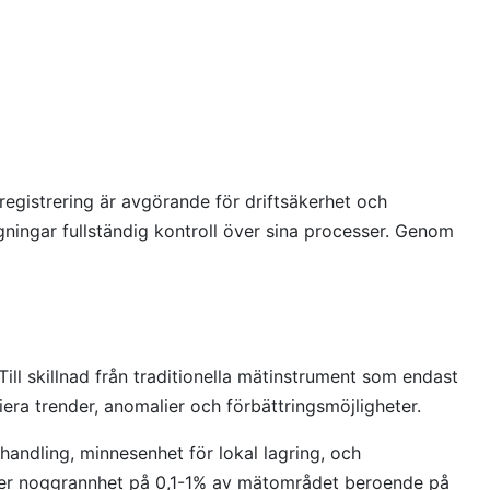
egistrering är avgörande för driftsäkerhet och
gningar fullständig kontroll över sina processer. Genom
ill skillnad från traditionella mätinstrument som endast
era trender, anomalier och förbättringsmöjligheter.
andling, minnesenhet för lokal lagring, och
 ger noggrannhet på 0,1-1% av mätområdet beroende på