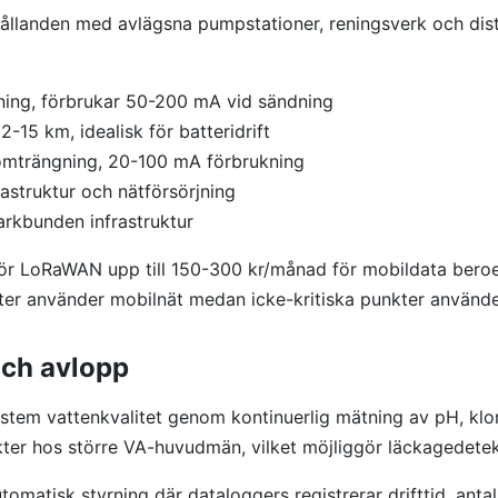
llanden med avlägsna pumpstationer, reningsverk och dist
ning, förbrukar 50-200 mA vid sändning
-15 km, idealisk för batteridrift
mträngning, 20-100 mA förbrukning
frastruktur och nätförsörjning
arkbunden infrastruktur
för LoRaWAN upp till 150-300 kr/månad för mobildata ber
unkter använder mobilnät medan icke-kritiska punkter använ
och avlopp
stem vattenkvalitet genom kontinuerlig mätning av pH, klor
nkter hos större VA-huvudmän, vilket möjliggör läckagedete
omatisk styrning där dataloggers registrerar drifttid, anta