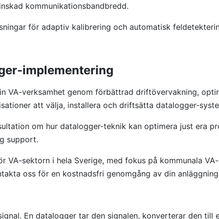
 minskad kommunikationsbandbredd.
ösningar för adaptiv kalibrering och automatisk feldetekte
gger-implementering
in VA-verksamhet genom förbättrad driftövervakning, opti
tioner att välja, installera och driftsätta datalogger-syst
ultation om hur datalogger-teknik kan optimera just era proc
ig support.
ör VA-sektorn i hela Sverige, med fokus på kommunala VA-bo
takta oss för en kostnadsfri genomgång av din anläggning
signal. En datalogger tar den signalen, konverterar den till e