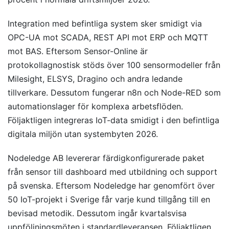
Integration med befintliga system sker smidigt via
OPC-UA mot SCADA, REST API mot ERP och MQTT
mot BAS. Eftersom Sensor-Online är
protokollagnostisk stöds över 100 sensormodeller från
Milesight, ELSYS, Dragino och andra ledande
tillverkare. Dessutom fungerar n8n och Node-RED som
automationslager för komplexa arbetsflöden.
Följaktligen integreras IoT-data smidigt i den befintliga
digitala miljön utan systembyten 2026.
Nodeledge AB levererar färdigkonfigurerade paket
från sensor till dashboard med utbildning och support
på svenska. Eftersom Nodeledge har genomfört över
50 IoT-projekt i Sverige får varje kund tillgång till en
bevisad metodik. Dessutom ingår kvartalsvisa
uppföljningsmöten i standardleveransen. Följaktligen