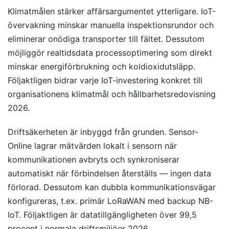
Klimatmålen stärker affärsargumentet ytterligare. IoT-
övervakning minskar manuella inspektionsrundor och
eliminerar onödiga transporter till fältet. Dessutom
möjliggör realtidsdata processoptimering som direkt
minskar energiförbrukning och koldioxidutsläpp.
Följaktligen bidrar varje IoT-investering konkret till
organisationens klimatmål och hållbarhetsredovisning
2026.
Driftsäkerheten är inbyggd från grunden. Sensor-
Online lagrar mätvärden lokalt i sensorn när
kommunikationen avbryts och synkroniserar
automatiskt när förbindelsen återställs — ingen data
förlorad. Dessutom kan dubbla kommunikationsvägar
konfigureras, t.ex. primär LoRaWAN med backup NB-
IoT. Följaktligen är datatillgängligheten över 99,5
procent i normala driftsmiljöer 2026.