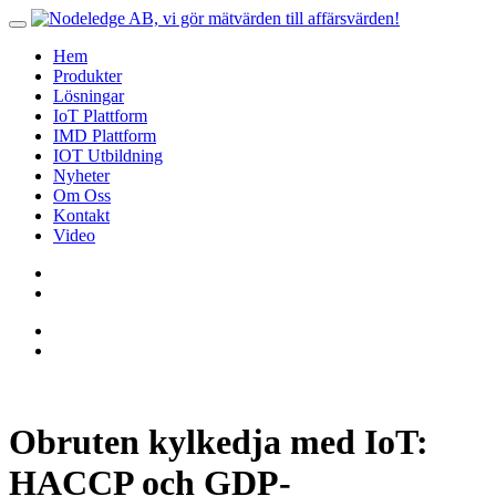
Hem
Produkter
Lösningar
IoT Plattform
IMD Plattform
IOT Utbildning
Nyheter
Om Oss
Kontakt
Video
Obruten kylkedja med IoT:
HACCP och GDP-