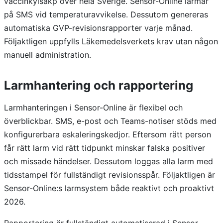
vaccinkylsåkp över hela Sverige. Sensor-Online larmar
på SMS vid temperaturavvikelse. Dessutom genereras
automatiska GVP-revisionsrapporter varje månad.
Följaktligen uppfylls Läkemedelsverkets krav utan någon
manuell administration.
Larmhantering och rapportering
Larmhanteringen i Sensor-Online är flexibel och
överblickbar. SMS, e-post och Teams-notiser stöds med
konfigurerbara eskaleringskedjor. Eftersom rätt person
får rätt larm vid rätt tidpunkt minskar falska positiver
och missade händelser. Dessutom loggas alla larm med
tidsstampel för fullständigt revisionsspår. Följaktligen är
Sensor-Online:s larmsystem både reaktivt och proaktivt
2026.