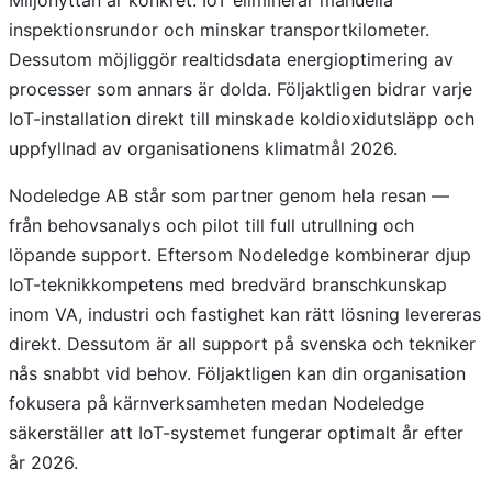
Miljönyttan är konkret. IoT eliminerar manuella
inspektionsrundor och minskar transportkilometer.
Dessutom möjliggör realtidsdata energioptimering av
processer som annars är dolda. Följaktligen bidrar varje
IoT-installation direkt till minskade koldioxidutsläpp och
uppfyllnad av organisationens klimatmål 2026.
Nodeledge AB står som partner genom hela resan —
från behovsanalys och pilot till full utrullning och
löpande support. Eftersom Nodeledge kombinerar djup
IoT-teknikkompetens med bredvärd branschkunskap
inom VA, industri och fastighet kan rätt lösning levereras
direkt. Dessutom är all support på svenska och tekniker
nås snabbt vid behov. Följaktligen kan din organisation
fokusera på kärnverksamheten medan Nodeledge
säkerställer att IoT-systemet fungerar optimalt år efter
år 2026.