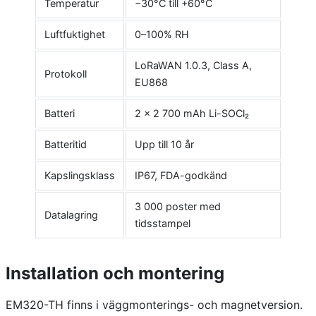
Temperatur
−30°C till +60°C
Luftfuktighet
0–100% RH
LoRaWAN 1.0.3, Class A,
Protokoll
EU868
Batteri
2 × 2 700 mAh Li-SOCl₂
Batteritid
Upp till 10 år
Kapslingsklass
IP67, FDA-godkänd
3 000 poster med
Datalagring
tidsstampel
Installation och montering
EM320-TH finns i väggmonterings- och magnetversion.