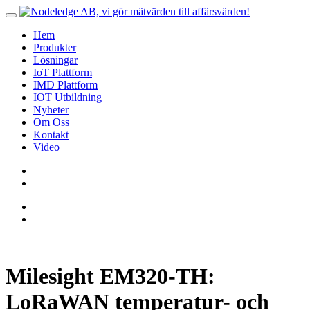
Hem
Produkter
Lösningar
IoT Plattform
IMD Plattform
IOT Utbildning
Nyheter
Om Oss
Kontakt
Video
Milesight EM320-TH:
LoRaWAN temperatur- och