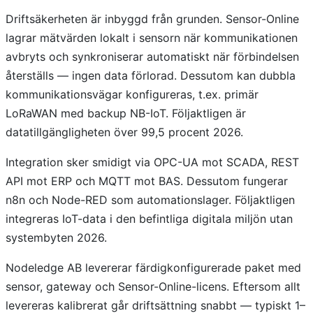
Driftsäkerheten är inbyggd från grunden. Sensor-Online
lagrar mätvärden lokalt i sensorn när kommunikationen
avbryts och synkroniserar automatiskt när förbindelsen
återställs — ingen data förlorad. Dessutom kan dubbla
kommunikationsvägar konfigureras, t.ex. primär
LoRaWAN med backup NB-IoT. Följaktligen är
datatillgängligheten över 99,5 procent 2026.
Integration sker smidigt via OPC-UA mot SCADA, REST
API mot ERP och MQTT mot BAS. Dessutom fungerar
n8n och Node-RED som automationslager. Följaktligen
integreras IoT-data i den befintliga digitala miljön utan
systembyten 2026.
Nodeledge AB levererar färdigkonfigurerade paket med
sensor, gateway och Sensor-Online-licens. Eftersom allt
levereras kalibrerat går driftsättning snabbt — typiskt 1–