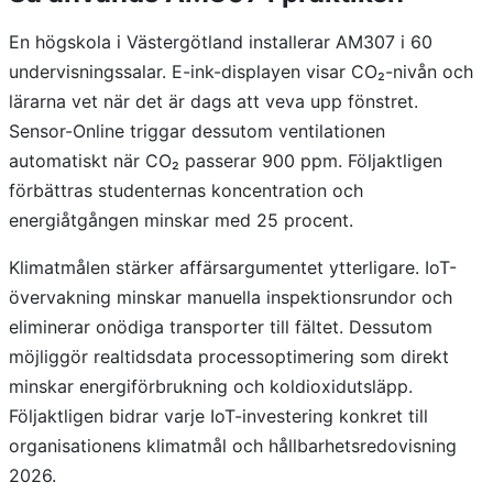
En högskola i Västergötland installerar AM307 i 60
undervisningssalar. E-ink-displayen visar CO₂-nivån och
lärarna vet när det är dags att veva upp fönstret.
Sensor-Online triggar dessutom ventilationen
automatiskt när CO₂ passerar 900 ppm. Följaktligen
förbättras studenternas koncentration och
energiåtgången minskar med 25 procent.
Klimatmålen stärker affärsargumentet ytterligare. IoT-
övervakning minskar manuella inspektionsrundor och
eliminerar onödiga transporter till fältet. Dessutom
möjliggör realtidsdata processoptimering som direkt
minskar energiförbrukning och koldioxidutsläpp.
Följaktligen bidrar varje IoT-investering konkret till
organisationens klimatmål och hållbarhetsredovisning
2026.