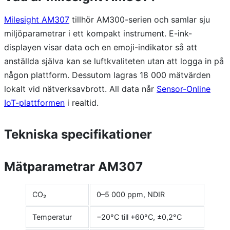
Milesight AM307
tillhör AM300-serien och samlar sju
miljöparametrar i ett kompakt instrument. E-ink-
displayen visar data och en emoji-indikator så att
anställda själva kan se luftkvaliteten utan att logga in på
någon plattform. Dessutom lagras 18 000 mätvärden
lokalt vid nätverksavbrott. All data når
Sensor-Online
IoT-plattformen
i realtid.
Tekniska specifikationer
Mätparametrar AM307
CO₂
0–5 000 ppm, NDIR
Temperatur
−20°C till +60°C, ±0,2°C