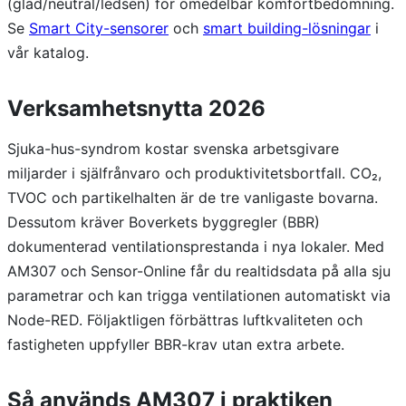
(glad/neutral/ledsen) för omedelbar komfortbedömning.
Se
Smart City-sensorer
och
smart building-lösningar
i
vår katalog.
Verksamhetsnytta 2026
Sjuka-hus-syndrom kostar svenska arbetsgivare
miljarder i själfrånvaro och produktivitetsbortfall. CO₂,
TVOC och partikelhalten är de tre vanligaste bovarna.
Dessutom kräver Boverkets byggregler (BBR)
dokumenterad ventilationsprestanda i nya lokaler. Med
AM307 och Sensor-Online får du realtidsdata på alla sju
parametrar och kan trigga ventilationen automatiskt via
Node-RED. Följaktligen förbättras luftkvaliteten och
fastigheten uppfyller BBR-krav utan extra arbete.
Så används AM307 i praktiken