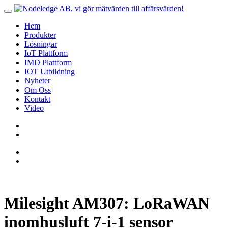
Hem
Produkter
Lösningar
IoT Plattform
IMD Plattform
IOT Utbildning
Nyheter
Om Oss
Kontakt
Video
Milesight AM307: LoRaWAN
inomhusluft 7-i-1 sensor