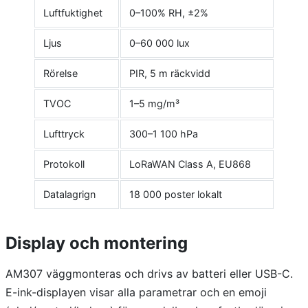
Luftfuktighet
0–100% RH, ±2%
Ljus
0–60 000 lux
Rörelse
PIR, 5 m räckvidd
TVOC
1–5 mg/m³
Lufttryck
300–1 100 hPa
Protokoll
LoRaWAN Class A, EU868
Datalagrign
18 000 poster lokalt
Display och montering
AM307 väggmonteras och drivs av batteri eller USB-C.
E-ink-displayen visar alla parametrar och en emoji