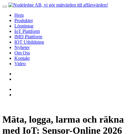
Hem
Produkter
Lösningar
IoT Plattform
IMD Plattform
IOT Utbildning
Nyheter
Om Oss
Kontakt
Video
Mäta, logga, larma och räkna
med IoT: Sensor-Online 2026