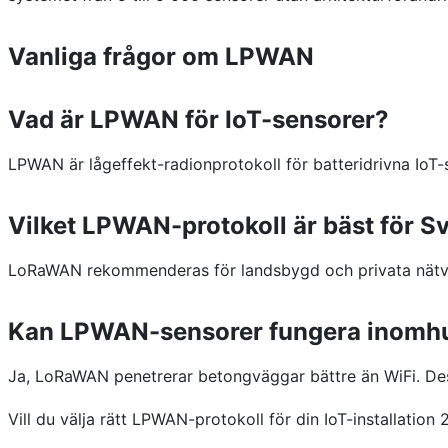
Vanliga frågor om LPWAN
Vad är LPWAN för IoT-sensorer?
LPWAN är lågeffekt-radionprotokoll för batteridrivna Io
Vilket LPWAN-protokoll är bäst för S
LoRaWAN rekommenderas för landsbygd och privata nätve
Kan LPWAN-sensorer fungera inomhus
Ja, LoRaWAN penetrerar betongväggar bättre än WiFi. De
Vill du välja rätt LPWAN-protokoll för din IoT-installati