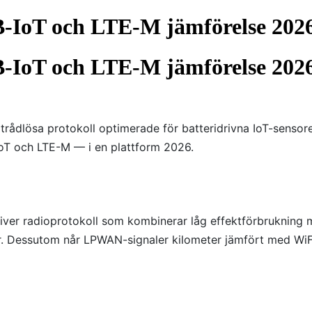
IoT och LTE-M jämförelse 202
IoT och LTE-M jämförelse 202
 trådlösa protokoll optimerade för batteridrivna IoT-senso
oT och LTE-M — i en plattform 2026.
 radioprotokoll som kombinerar låg effektförbrukning med 
r. Dessutom når LPWAN-signaler kilometer jämfört med WiFi