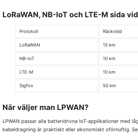
LoRaWAN, NB-IoT och LTE-M sida vid
Protokoll
Räckvidd
LoRaWAN
15 km
NB-IoT
10 km
LTE-M
10 km
SigFox
50 km
När väljer man LPWAN?
LPWAN passar alla batteridrivna IoT-applikationer med l
kabeldragning är praktiskt eller ekonomiskt oförnuftig. S