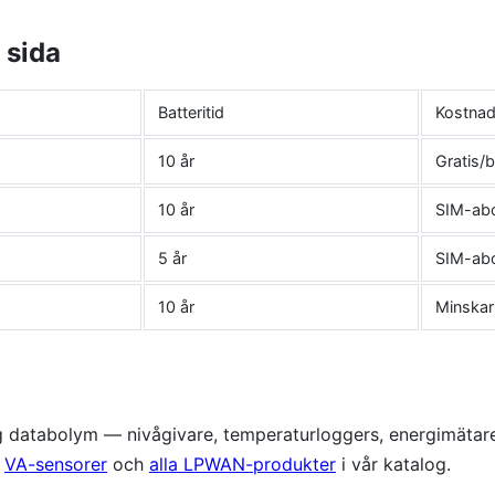
 sida
Batteritid
Kostna
10 år
Gratis/b
10 år
SIM-ab
5 år
SIM-ab
10 år
Minskar 
åg databolym — nivågivare, temperaturloggers, energimäta
e
VA-sensorer
och
alla LPWAN-produkter
i vår katalog.