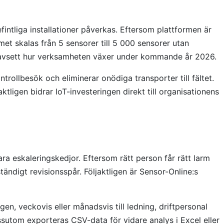
intliga installationer påverkas. Eftersom plattformen är
et skalas från 5 sensorer till 5 000 sensorer utan
ad oavsett hur verksamheten växer under kommande år 2026.
rollbesök och eliminerar onödiga transporter till fältet.
ligen bidrar IoT-investeringen direkt till organisationens
a eskaleringskedjor. Eftersom rätt person får rätt larm
ändigt revisionsspår. Följaktligen är Sensor-Online:s
n, veckovis eller månadsvis till ledning, driftpersonal
utom exporteras CSV-data för vidare analys i Excel eller