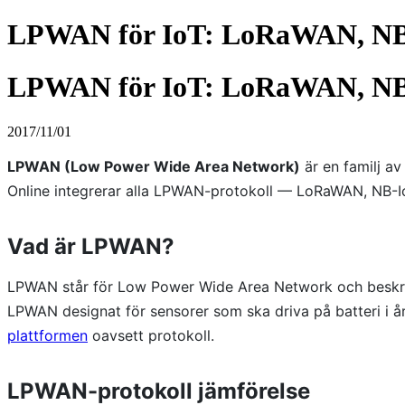
LPWAN för IoT: LoRaWAN, NB-
LPWAN för IoT: LoRaWAN, NB-
2017/11/01
LPWAN (Low Power Wide Area Network)
är en familj av
Online integrerar alla LPWAN-protokoll — LoRaWAN, NB-I
Vad är LPWAN?
LPWAN står för Low Power Wide Area Network och beskriver
LPWAN designat för sensorer som ska driva på batteri i å
plattformen
oavsett protokoll.
LPWAN-protokoll jämförelse