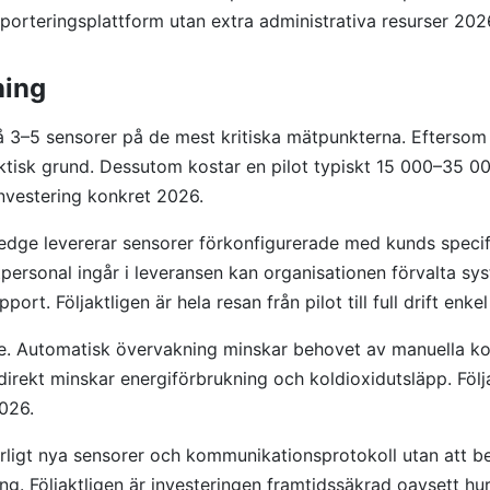
pporteringsplattform utan extra administrativa resurser 202
ning
å 3–5 sensorer på de mest kritiska mätpunkterna. Eftersom
aktisk grund. Dessutom kostar en pilot typiskt 15 000–35 000
investering konkret 2026.
ledge levererar sensorer förkonfigurerade med kunds specifik
tpersonal ingår i leveransen kan organisationen förvalta sy
t. Följaktligen är hela resan från pilot till full drift enk
re. Automatisk övervakning minskar behovet av manuella kont
ekt minskar energiförbrukning och koldioxidutsläpp. Följakt
2026.
rligt nya sensorer och kommunikationsprotokoll utan att be
ring. Följaktligen är investeringen framtidssäkrad oavsett 