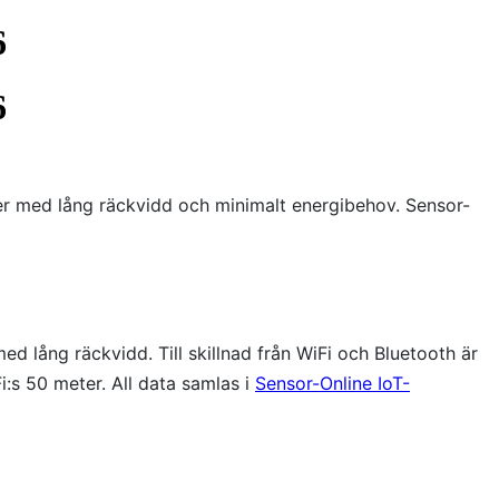
6
6
rer med lång räckvidd och minimalt energibehov. Sensor-
lång räckvidd. Till skillnad från WiFi och Bluetooth är
:s 50 meter. All data samlas i
Sensor-Online IoT-