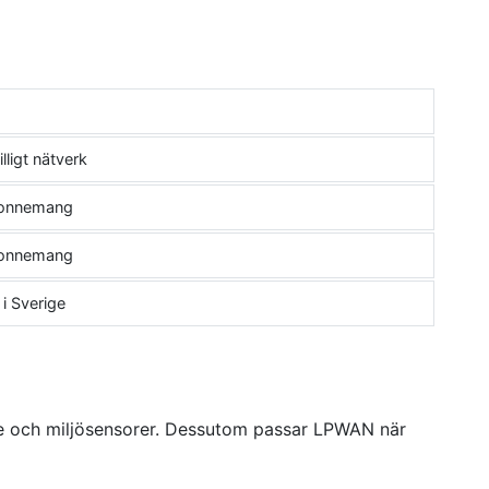
d
illigt nätverk
onnemang
onnemang
i Sverige
re och miljösensorer. Dessutom passar LPWAN när