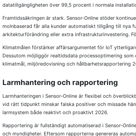
datatillgängligheten över 99,5 procent i normala installati
Framtidssäkringen är stark. Sensor-Online stöder kontinue
molnbaserad får alla kunder automatiskt tillgång till nya
arkitekturförändring eller extra infrastrukturinvestering
Klimatmålen förstärker affärsargumentet för IoT ytterliga
Dessutom möjliggör realtidsdata processoptimering som dir
klimatmål, miljöredovisning och hållbarhetsrapportering 
Larmhantering och rapportering
Larmhanteringen i Sensor-Online är flexibel och överblick
vid rätt tidpunkt minskar falska positiver och missade hän
larmsystem både reaktivt och proaktivt 2026.
Rapportering är fullständigt automatiserad i Sensor-Onlin
och myndigheter. Eftersom rapporterna genereras automati