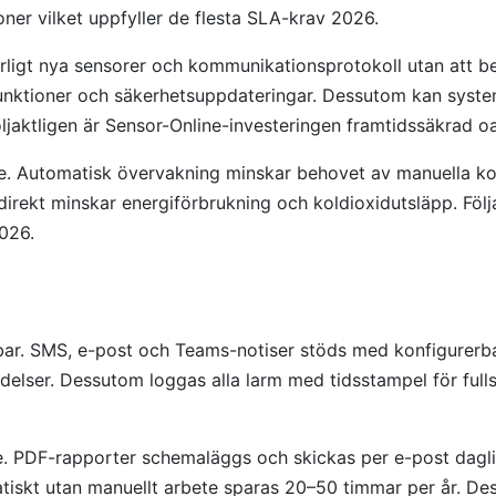
oner vilket uppfyller de flesta SLA-krav 2026.
rligt nya sensorer och kommunikationsprotokoll utan att bef
 funktioner och säkerhetsuppdateringar. Dessutom kan system
. Följaktligen är Sensor-Online-investeringen framtidssäkr
re. Automatisk övervakning minskar behovet av manuella kont
ekt minskar energiförbrukning och koldioxidutsläpp. Följakt
2026.
bar. SMS, e-post och Teams-notiser stöds med konfigurerbar
delser. Dessutom loggas alla larm med tidsstampel för fullst
e. PDF-rapporter schemaläggs och skickas per e-post daglige
skt utan manuellt arbete sparas 20–50 timmar per år. Dess