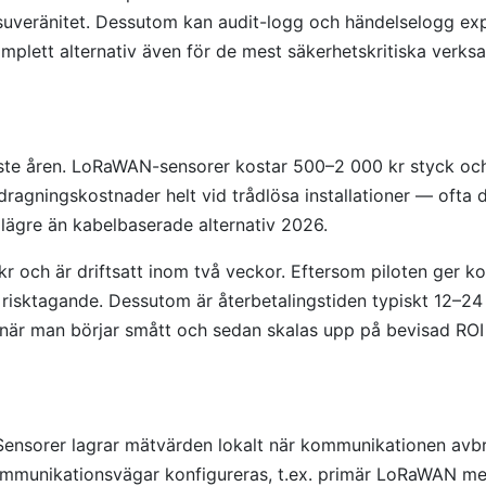
 suveränitet. Dessutom kan audit-logg och händelselogg expo
komplett alternativ även för de mest säkerhetskritiska verk
aste åren. LoRaWAN-sensorer kostar 500–2 000 kr styck och
agningskostnader helt vid trådlösa installationer — ofta de
 lägre än kabelbaserade alternativ 2026.
kr och är driftsatt inom två veckor. Eftersom piloten ger
t risktagande. Dessutom är återbetalingstiden typiskt 12–
åg när man börjar smått och sedan skalas upp på bevisad RO
 Sensorer lagrar mätvärden lokalt när kommunikationen avbr
mmunikationsvägar konfigureras, t.ex. primär LoRaWAN med 