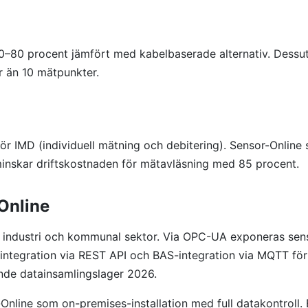
80 procent jämfört med kabelbaserade alternativ. Dessutom
er än 10 mätpunkter.
för IMD (individuell mätning och debitering). Sensor-Online 
 minskar driftskostnaden för mätavläsning med 85 procent.
Online
ensk industri och kommunal sektor. Via OPC-UA exponeras
ntegration via REST API och BAS-integration via MQTT för s
rande datainsamlingslager 2026.
line som on-premises-installation med full datakontroll. 