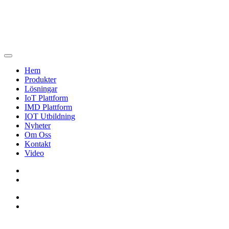
Hem
Produkter
Lösningar
IoT Plattform
IMD Plattform
IOT Utbildning
Nyheter
Om Oss
Kontakt
Video