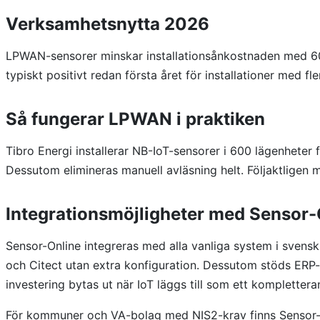
Verksamhetsnytta 2026
LPWAN-sensorer minskar installationsånkostnaden med 60–
typiskt positivt redan första året för installationer med fl
Så fungerar LPWAN i praktiken
Tibro Energi installerar NB-IoT-sensorer i 600 lägenheter 
Dessutom elimineras manuell avläsning helt. Följaktligen
Integrationsmöjligheter med Sensor-
Sensor-Online integreras med alla vanliga system i sv
och Citect utan extra konfiguration. Dessutom stöds ERP-i
investering bytas ut när IoT läggs till som ett komplette
För kommuner och VA-bolag med NIS2-krav finns Sensor-On