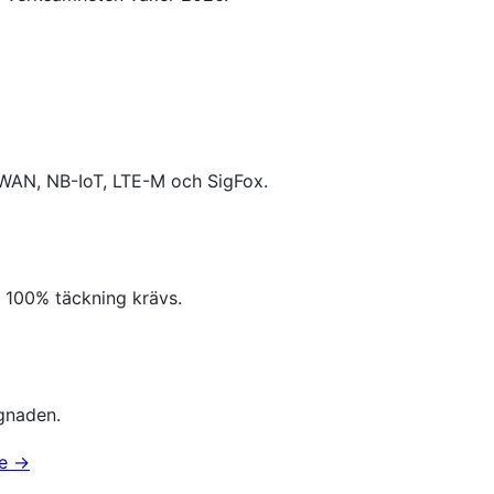
aWAN, NB-IoT, LTE-M och SigFox.
 100% täckning krävs.
gnaden.
te →