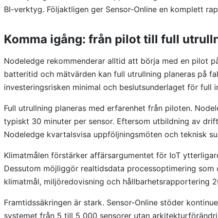
BI-verktyg. Följaktligen ger Sensor-Online en komplett ra
Komma igång: från pilot till full utrull
Nodeledge rekommenderar alltid att börja med en pilot p
batteritid och mätvärden kan full utrullning planeras på f
investeringsrisken minimal och beslutsunderlaget för full 
Full utrullning planeras med erfarenhet från piloten. Node
typiskt 30 minuter per sensor. Eftersom utbildning av drif
Nodeledge kvartalsvisa uppföljningsmöten och teknisk suppor
Klimatmålen förstärker affärsargumentet för IoT ytterliga
Dessutom möjliggör realtidsdata processoptimering som dir
klimatmål, miljöredovisning och hållbarhetsrapportering 
Framtidssäkringen är stark. Sensor-Online stöder kontinue
systemet från 5 till 5 000 sensorer utan arkitekturföränd