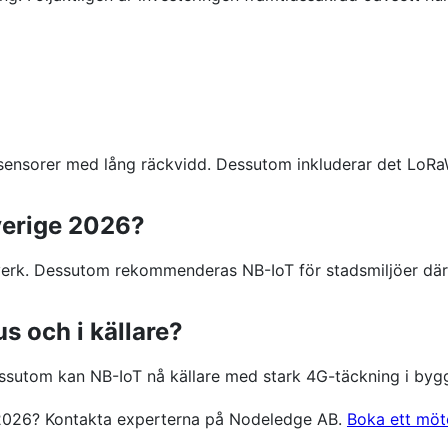
T-sensorer med lång räckvidd. Dessutom inkluderar det LoR
verige 2026?
rk. Dessutom rekommenderas NB-IoT för stadsmiljöer där
 och i källare?
ssutom kan NB-IoT nå källare med stark 4G-täckning i byg
on 2026? Kontakta experterna på Nodeledge AB.
Boka ett mö