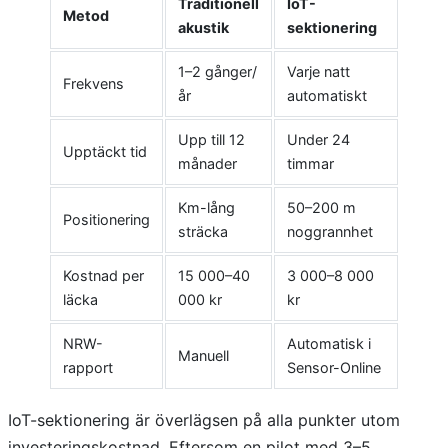
Traditionell
IoT-
Metod
akustik
sektionering
1–2 gånger/
Varje natt
Frekvens
år
automatiskt
Upp till 12
Under 24
Upptäckt tid
månader
timmar
Km-lång
50–200 m
Positionering
sträcka
noggrannhet
Kostnad per
15 000–40
3 000–8 000
läcka
000 kr
kr
NRW-
Automatisk i
Manuell
rapport
Sensor-Online
IoT-sektionering är överlägsen på alla punkter utom
investeringskostnad. Eftersom en pilot med 3–5