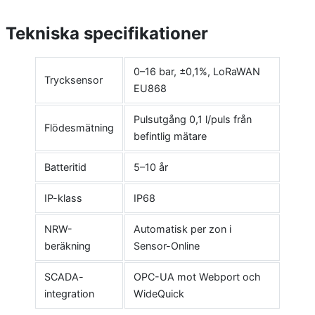
Tekniska specifikationer
0–16 bar, ±0,1%, LoRaWAN
Trycksensor
EU868
Pulsutgång 0,1 l/puls från
Flödesmätning
befintlig mätare
Batteritid
5–10 år
IP-klass
IP68
NRW-
Automatisk per zon i
beräkning
Sensor-Online
SCADA-
OPC-UA mot Webport och
integration
WideQuick