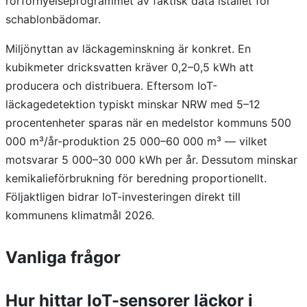
rörförnyelseprogrammet av faktisk data istället för
schablonbädomar.
Miljönyttan av läckageminskning är konkret. En
kubikmeter dricksvatten kräver 0,2–0,5 kWh att
producera och distribuera. Eftersom IoT-
läckagedetektion typiskt minskar NRW med 5–12
procentenheter sparas när en medelstor kommuns 500
000 m³/år-produktion 25 000–60 000 m³ — vilket
motsvarar 5 000–30 000 kWh per år. Dessutom minskar
kemikalieförbrukning för beredning proportionellt.
Följaktligen bidrar IoT-investeringen direkt till
kommunens klimatmål 2026.
Vanliga frågor
Hur hittar IoT-sensorer läckor i