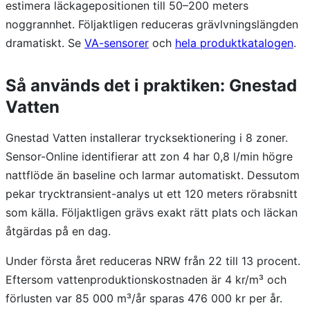
estimera läckagepositionen till 50–200 meters
noggrannhet. Följaktligen reduceras grävlvningslängden
dramatiskt. Se
VA-sensorer
och
hela produktkatalogen
.
Så används det i praktiken: Gnestad
Vatten
Gnestad Vatten installerar trycksektionering i 8 zoner.
Sensor-Online identifierar att zon 4 har 0,8 l/min högre
nattflöde än baseline och larmar automatiskt. Dessutom
pekar trycktransient-analys ut ett 120 meters rörabsnitt
som källa. Följaktligen grävs exakt rätt plats och läckan
åtgärdas på en dag.
Under första året reduceras NRW från 22 till 13 procent.
Eftersom vattenproduktionskostnaden är 4 kr/m³ och
förlusten var 85 000 m³/år sparas 476 000 kr per år.