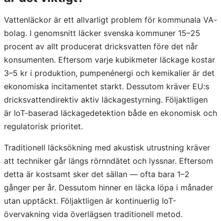
Vattenläckor är ett allvarligt problem för kommunala VA-
bolag. I genomsnitt läcker svenska kommuner 15–25
procent av allt producerat dricksvatten före det når
konsumenten. Eftersom varje kubikmeter läckage kostar
3–5 kr i produktion, pumpenénergi och kemikalier är det
ekonomiska incitamentet starkt. Dessutom kräver EU:s
dricksvattendirektiv aktiv läckagestyrning. Följaktligen
är IoT-baserad läckagedetektion både en ekonomisk och
regulatorisk prioritet.
Traditionell läcksökning med akustisk utrustning kräver
att techniker går längs rörnndätet och lyssnar. Eftersom
detta är kostsamt sker det sällan — ofta bara 1–2
gånger per år. Dessutom hinner en läcka löpa i månader
utan upptäckt. Följaktligen är kontinuerlig IoT-
övervakning vida överlägsen traditionell metod.