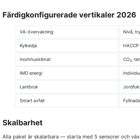
Färdigkonfigurerade vertikaler 2026
VA-övervakning
Nivå, tr
Kylkedja
HACCP o
Inomhusklimat
CO₂, te
IMD energi
Individu
Lantbruk
Jordfuk
Smart avfall
Fyllnad
Skalbarhet
Alla paket är skalarbara — starta med 5 sensorer och vä