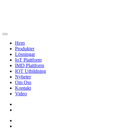
Hem
Produkter
Lösningar
IoT Plattform
IMD Plattform
IOT Utbildning
Nyheter
Om Oss
Kontakt
Video