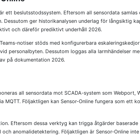
 ett beslutsstodssystem. Eftersom all sensordata samlas och
n. Dessutom ger historikanalysen underlag för långsiktig kap
ktivt och däreför prediktivt underhåll 2026.
Teams-notiser stöds med konfigurerbara eskaleringskedjor s
 vid personalbyten. Dessutom loggas alla larmhändelser med 
rav på dokumentation 2026.
exponeras all sensordata mot SCADA-system som Webport, W
ia MQTT. Följaktligen kan Sensor-Online fungera som ett ko
. Eftersom dessa verktyg kan trigga åtgärder baserade på
 och anomalidetektering. Följaktligen är Sensor-Online inte 