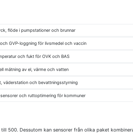
yck, flöde i pumpstationer och brunnar
ch GVP-loggning för livsmedel och vaccin
mperatur och fukt för OVK och BAS
ell mätning av el, värme och vatten
t, väderstation och bevattningsstyrning
ssensorer och ruttoptimering för kommuner
x till 500. Dessutom kan sensorer från olika paket kombine