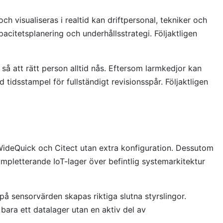
 visualiseras i realtid kan driftpersonal, tekniker och
acitetsplanering och underhållsstrategi. Följaktligen
å att rätt person alltid nås. Eftersom larmkedjor kan
tidsstampel för fullständigt revisionsspår. Följaktligen
ideQuick och Citect utan extra konfiguration. Dessutom
mpletterande IoT-lager över befintlig systemarkitektur
 sensorvärden skapas riktiga slutna styrslingor.
bara ett datalager utan en aktiv del av