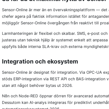
Sensor-Online är mer än en övervakningsplattform — det är
chefer agera på faktisk information istället för antagande
möjliggör Sensor-Online övergången från reaktivt till proa
Larmhanteringen är flexibel och skalbar. SMS, e-post och 
justeras utan teknisk hjälp är systemet enkelt att anpassa
uppfylls både interna SLA-krav och externa myndighetsk
Integration och ekosystem
Sensor-Online är designat för integration. Via OPC-UA 
stöds ERP-integration via REST API och BAS-integration v
utan att något behöver bytas ut 2026.
N8n och Node-RED öppnar dörren för avancerad automation
Dessutom kan AI-analys integreras för prediktivt underhåll
automationsekosystemet 2026.