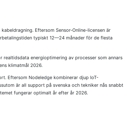
n kabeldragning. Eftersom Sensor-Online-licensen är
rbetalingstiden typiskt 12—24 månader för de flesta
ör realtidsdata energioptimering av processer som annars
onens klimatmål 2026.
port. Eftersom Nodeledge kombinerar djup IoT-
ssutom är all support på svenska och tekniker nås snabbt
temet fungerar optimalt år efter år 2026.