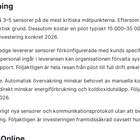
ning
å 3–5 sensorer på de mest kritiska mätpunkterna. Eftersom
aktisk grund. Dessutom kostar en pilot typiskt 15 000–35 000
investering konkret 2026.
ledge levererar sensorer förkonfigurerade med kunds specifik
tpersonal ingår i leveransen kan organisationen förvalta sy
t. Följaktligen är hela resan från pilot till full drift enk
re. Automatisk övervakning minskar behovet av manuella kont
ekt minskar energiförbrukning och koldioxidutsläpp. Följakt
2026.
rligt nya sensorer och kommunikationsprotokoll utan att be
ring. Följaktligen är investeringen framtidssäkrad oavsett 
-Online