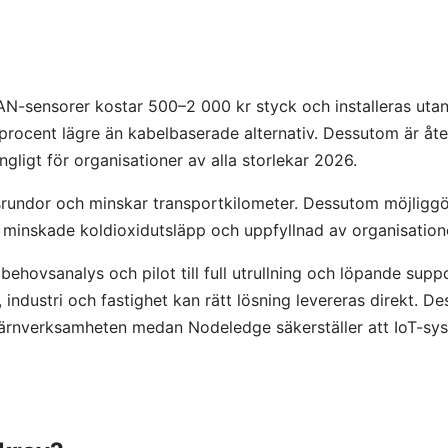
AN-sensorer kostar 500–2 000 kr styck och installeras uta
rocent lägre än kabelbaserade alternativ. Dessutom är åte
ngligt för organisationer av alla storlekar 2026.
onsrundor och minskar transportkilometer. Dessutom möjligg
 till minskade koldioxidutsläpp och uppfyllnad av organisati
hovsanalys och pilot till full utrullning och löpande sup
ustri och fastighet kan rätt lösning levereras direkt. De
 kärnverksamheten medan Nodeledge säkerställer att IoT-sys