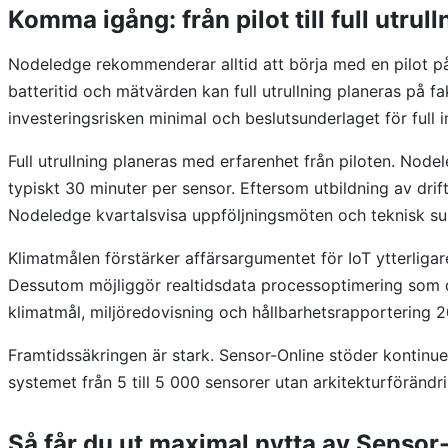
Komma igång: från pilot till full utrull
Nodeledge rekommenderar alltid att börja med en pilot p
batteritid och mätvärden kan full utrullning planeras på f
investeringsrisken minimal och beslutsunderlaget för full 
Full utrullning planeras med erfarenhet från piloten. Node
typiskt 30 minuter per sensor. Eftersom utbildning av drif
Nodeledge kvartalsvisa uppföljningsmöten och teknisk suppor
Klimatmålen förstärker affärsargumentet för IoT ytterliga
Dessutom möjliggör realtidsdata processoptimering som dir
klimatmål, miljöredovisning och hållbarhetsrapportering 
Framtidssäkringen är stark. Sensor-Online stöder kontinue
systemet från 5 till 5 000 sensorer utan arkitekturföränd
Så får du ut maximal nytta av Sensor