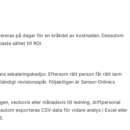
vereras på dagar för en bråkdel av kostnaden. Dessutom
ste sättet till ROI.
a eskaleringskedjor. Eftersom rätt person får rätt larm
ändigt revisionsspår. Följaktligen är Sensor-Online:s
n, veckovis eller månadsvis till ledning, driftpersonal
utom exporteras CSV-data för vidare analys i Excel eller
6.