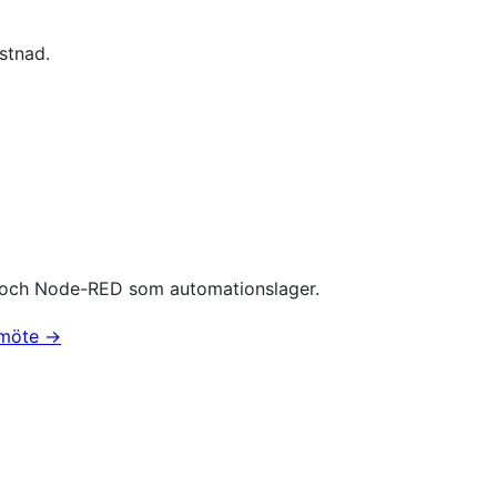
stnad.
 och Node-RED som automationslager.
 möte →