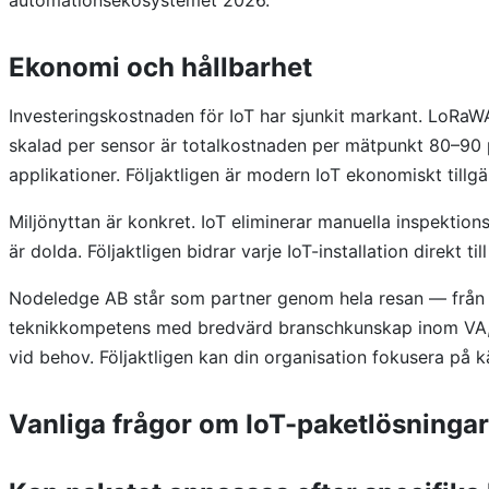
Ekonomi och hållbarhet
Investeringskostnaden för IoT har sjunkit markant. LoRaW
skalad per sensor är totalkostnaden per mätpunkt 80–90 p
applikationer. Följaktligen är modern IoT ekonomiskt tillgä
Miljönyttan är konkret. IoT eliminerar manuella inspekti
är dolda. Följaktligen bidrar varje IoT-installation direkt
Nodeledge AB står som partner genom hela resan — från be
teknikkompetens med bredvärd branschkunskap inom VA, ind
vid behov. Följaktligen kan din organisation fokusera på
Vanliga frågor om IoT-paketlösningar