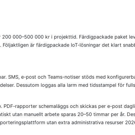
 200 000–500 000 kr i projekttid. Färdigpackade paket le
Följaktligen är färdigpackade IoT-lösningar det klart snabba
bar. SMS, e-post och Teams-notiser stöds med konfigurerbar
delser. Dessutom loggas alla larm med tidsstampel för fullst
e. PDF-rapporter schemaläggs och skickas per e-post daglige
skt utan manuellt arbete sparas 20–50 timmar per år. Dess
pporteringsplattform utan extra administrativa resurser 202