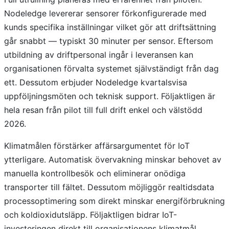
Nodeledge levererar sensorer förkonfigurerade med
kunds specifika inställningar vilket gör att driftsättning
går snabbt — typiskt 30 minuter per sensor. Eftersom
utbildning av driftpersonal ingår i leveransen kan
organisationen förvalta systemet självständigt från dag
ett. Dessutom erbjuder Nodeledge kvartalsvisa
uppföljningsmöten och teknisk support. Följaktligen är
hela resan från pilot till full drift enkel och välstödd
2026.
Klimatmålen förstärker affärsargumentet för IoT
ytterligare. Automatisk övervakning minskar behovet av
manuella kontrollbesök och eliminerar onödiga
transporter till fältet. Dessutom möjliggör realtidsdata
processoptimering som direkt minskar energiförbrukning
och koldioxidutsläpp. Följaktligen bidrar IoT-
investeringen direkt till organisationens klimatmål,