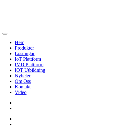
Hem
Produkter
Lösningar
IoT Plattform
IMD Plattform
IOT Utbildning
Nyheter
Om Oss
Kontakt
Video